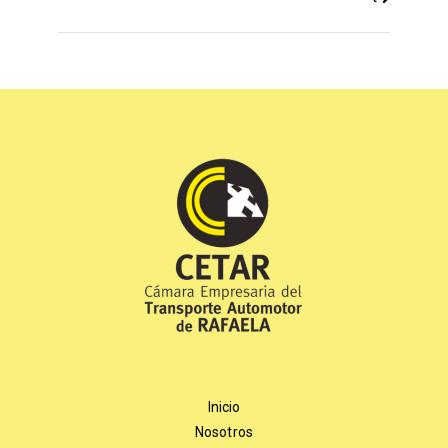
Inicio
Nosotros