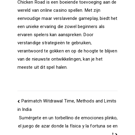
Chicken Road is een boeiende toevoeging aan de
wereld van online casino spellen. Met zijn
eenvoudige maar verslavende gameplay, biedt het
een unieke ervaring die zowel beginners als
ervaren spelers kan aanspreken. Door
verstandige strategieën te gebruiken,
verantwoord te gokken en op de hoogte te blijven
van de nieuwste ontwikkelingen, kan je het
meeste uit dit spel halen.
Navegación
Parimatch Witdrawal Time, Methods and Limits
de
in India
Sumérgete en un torbellino de emociones plinko,
entradas
el juego de azar donde la física y la fortuna se en
t