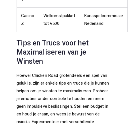
Casino
Welkomstpakket
Kansspelcommissie
Z
tot €500
Nederland
Tips en Trucs voor het
Maximaliseren van je
Winsten
Hoewel Chicken Road grotendeels een spel van
geluk is, zijn er enkele tips en trucs die je kunnen
helpen om je winsten te maximaliseren. Probeer
je emoties onder controle te houden en neem
geen impulsieve beslissingen. Stel een budget in
en houd je eraan, en wees je bewust van de
risico’s. Experimenteer met verschillende