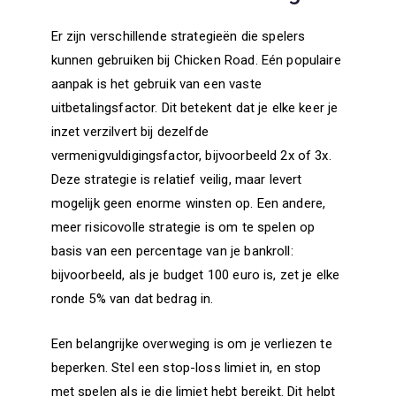
Er zijn verschillende strategieën die spelers
kunnen gebruiken bij Chicken Road. Eén populaire
aanpak is het gebruik van een vaste
uitbetalingsfactor. Dit betekent dat je elke keer je
inzet verzilvert bij dezelfde
vermenigvuldigingsfactor, bijvoorbeeld 2x of 3x.
Deze strategie is relatief veilig, maar levert
mogelijk geen enorme winsten op. Een andere,
meer risicovolle strategie is om te spelen op
basis van een percentage van je bankroll:
bijvoorbeeld, als je budget 100 euro is, zet je elke
ronde 5% van dat bedrag in.
Een belangrijke overweging is om je verliezen te
beperken. Stel een stop-loss limiet in, en stop
met spelen als je die limiet hebt bereikt. Dit helpt