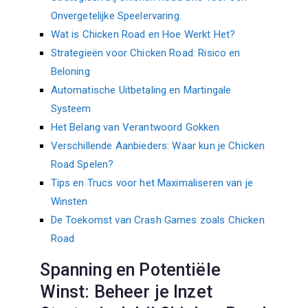
Onvergetelijke Speelervaring.
Wat is Chicken Road en Hoe Werkt Het?
Strategieën voor Chicken Road: Risico en
Beloning
Automatische Uitbetaling en Martingale
Systeem
Het Belang van Verantwoord Gokken
Verschillende Aanbieders: Waar kun je Chicken
Road Spelen?
Tips en Trucs voor het Maximaliseren van je
Winsten
De Toekomst van Crash Games zoals Chicken
Road
Spanning en Potentiële
Winst: Beheer je Inzet