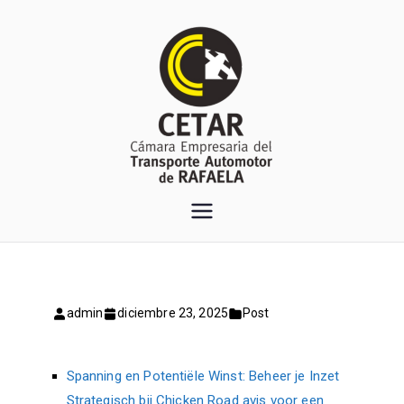
Saltar
al
contenido
CETAR
Cámara Empresaria del
Transporte Automotor de
Rafaela
admin
diciembre 23, 2025
Post
Spanning en Potentiële Winst: Beheer je Inzet
Strategisch bij Chicken Road avis voor een